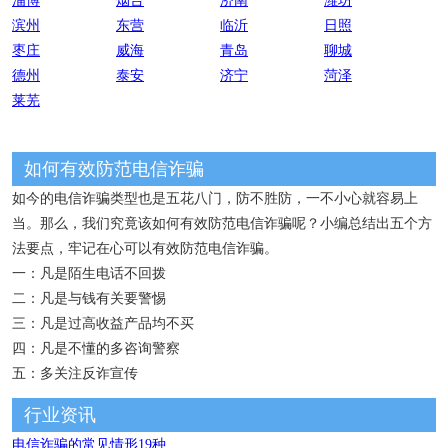
淄博
烟台
济南
潍坊
滨州
东营
临沂
日照
枣庄
威海
青岛
聊城
德州
泰安
济宁
菏泽
莱芜
如何有效防范电信诈骗
如今的电信诈骗类型也是五花八门，防不胜防，一不小心就容易上
当。那么，我们究竟该如何有效防范电信诈骗呢？小编总结出五个方
法要点，牢记在心可以有效防范电信诈骗。
一：凡是陌生电话不回拨
二：凡是与钱有关要警惕
三：凡是过高收益产品均不买
四：凡是不懂的多咨询警察
五：多关注反诈宣传
行业资讯
电信诈骗的常见情形19种