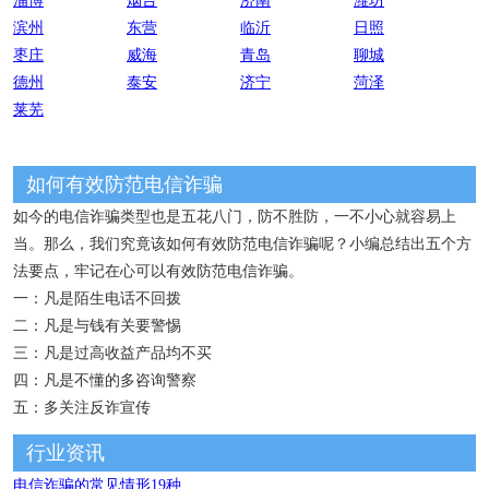
淄博
烟台
济南
潍坊
滨州
东营
临沂
日照
枣庄
威海
青岛
聊城
德州
泰安
济宁
菏泽
莱芜
如何有效防范电信诈骗
如今的电信诈骗类型也是五花八门，防不胜防，一不小心就容易上
当。那么，我们究竟该如何有效防范电信诈骗呢？小编总结出五个方
法要点，牢记在心可以有效防范电信诈骗。
一：凡是陌生电话不回拨
二：凡是与钱有关要警惕
三：凡是过高收益产品均不买
四：凡是不懂的多咨询警察
五：多关注反诈宣传
行业资讯
电信诈骗的常见情形19种