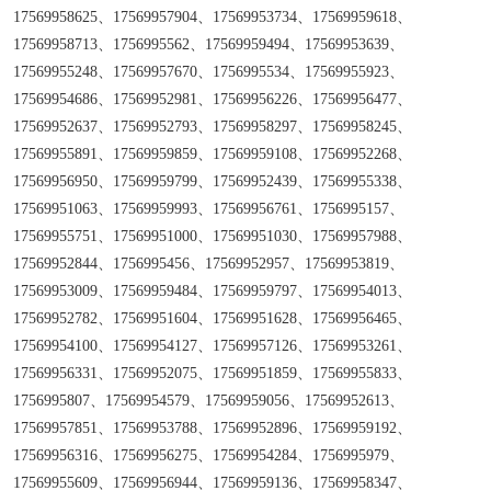
17569958625、17569957904、17569953734、17569959618、
17569958713、1756995562、17569959494、17569953639、
17569955248、17569957670、1756995534、17569955923、
17569954686、17569952981、17569956226、17569956477、
17569952637、17569952793、17569958297、17569958245、
17569955891、17569959859、17569959108、17569952268、
17569956950、17569959799、17569952439、17569955338、
17569951063、17569959993、17569956761、1756995157、
17569955751、17569951000、17569951030、17569957988、
17569952844、1756995456、17569952957、17569953819、
17569953009、17569959484、17569959797、17569954013、
17569952782、17569951604、17569951628、17569956465、
17569954100、17569954127、17569957126、17569953261、
17569956331、17569952075、17569951859、17569955833、
1756995807、17569954579、17569959056、17569952613、
17569957851、17569953788、17569952896、17569959192、
17569956316、17569956275、17569954284、1756995979、
17569955609、17569956944、17569959136、17569958347、