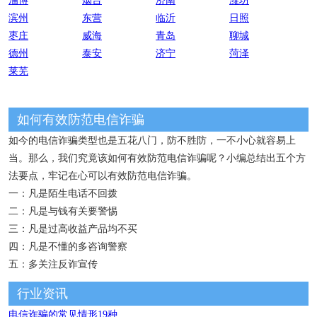
淄博
烟台
济南
潍坊
滨州
东营
临沂
日照
枣庄
威海
青岛
聊城
德州
泰安
济宁
菏泽
莱芜
如何有效防范电信诈骗
如今的电信诈骗类型也是五花八门，防不胜防，一不小心就容易上
当。那么，我们究竟该如何有效防范电信诈骗呢？小编总结出五个方
法要点，牢记在心可以有效防范电信诈骗。
一：凡是陌生电话不回拨
二：凡是与钱有关要警惕
三：凡是过高收益产品均不买
四：凡是不懂的多咨询警察
五：多关注反诈宣传
行业资讯
电信诈骗的常见情形19种