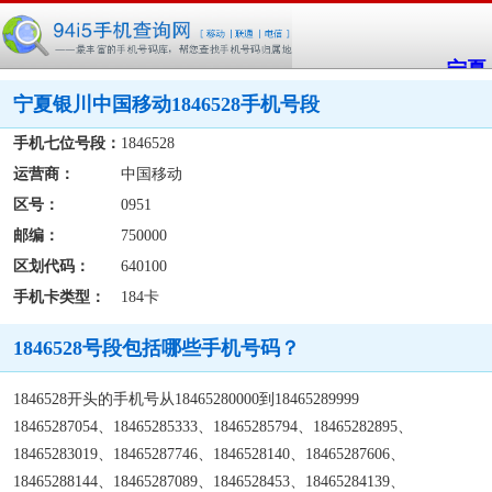
宁夏
宁夏银川中国移动1846528手机号段
手机七位号段：
1846528
运营商：
中国移动
区号：
0951
邮编：
750000
区划代码：
640100
手机卡类型：
184卡
1846528号段包括哪些手机号码？
1846528开头的手机号从18465280000到18465289999
18465287054、18465285333、18465285794、18465282895、
18465283019、18465287746、1846528140、18465287606、
18465288144、18465287089、1846528453、18465284139、