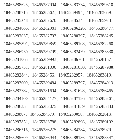
18465288625、18465287904、18465283734、18465289618、
18465288713、1846528562、18465289494、18465283639、
18465285248、18465287670、1846528534、18465285923、
18465284686、18465282981、18465286226、18465286477、
18465282637、18465282793、18465288297、18465288245、
18465285891、18465289859、18465289108、18465282268、
18465286950、18465289799、18465282439、18465285338、
18465281063、18465289993、18465286761、1846528157、
18465285751、18465281000、18465281030、18465287988、
18465282844、1846528456、18465282957、18465283819、
18465283009、18465289484、18465289797、18465284013、
18465282782、18465281604、18465281628、18465286465、
18465284100、18465284127、18465287126、18465283261、
18465286331、18465282075、18465281859、18465285833、
1846528807、18465284579、18465289056、18465282613、
18465287851、18465283788、18465282896、18465289192、
18465286316、18465286275、18465284284、1846528979、
18465285609、18465286944、18465289136、18465288347、