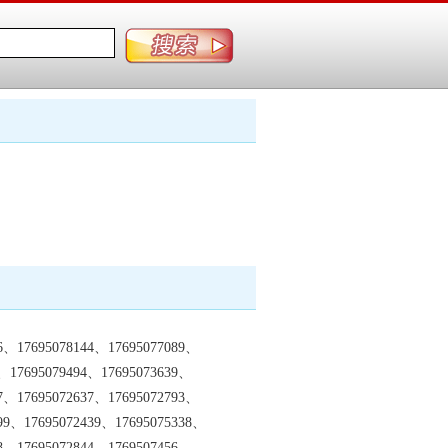
06、17695078144、17695077089、
2、17695079494、17695073639、
77、17695072637、17695072793、
799、17695072439、17695075338、
88、17695072844、1769507456、