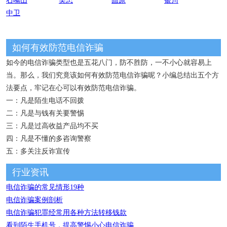
石嘴山
吴忠
固原
银川
中卫
如何有效防范电信诈骗
如今的电信诈骗类型也是五花八门，防不胜防，一不小心就容易上
当。那么，我们究竟该如何有效防范电信诈骗呢？小编总结出五个方
法要点，牢记在心可以有效防范电信诈骗。
一：凡是陌生电话不回拨
二：凡是与钱有关要警惕
三：凡是过高收益产品均不买
四：凡是不懂的多咨询警察
五：多关注反诈宣传
行业资讯
电信诈骗的常见情形19种
电信诈骗案例剖析
电信诈骗犯罪经常用各种方法转移钱款
看到陌生手机号，提高警惕小心电信诈骗