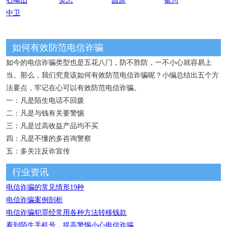
石嘴山
吴忠
固原
银川
中卫
如何有效防范电信诈骗
如今的电信诈骗类型也是五花八门，防不胜防，一不小心就容易上
当。那么，我们究竟该如何有效防范电信诈骗呢？小编总结出五个方
法要点，牢记在心可以有效防范电信诈骗。
一：凡是陌生电话不回拨
二：凡是与钱有关要警惕
三：凡是过高收益产品均不买
四：凡是不懂的多咨询警察
五：多关注反诈宣传
行业资讯
电信诈骗的常见情形19种
电信诈骗案例剖析
电信诈骗犯罪经常用各种方法转移钱款
看到陌生手机号，提高警惕小心电信诈骗