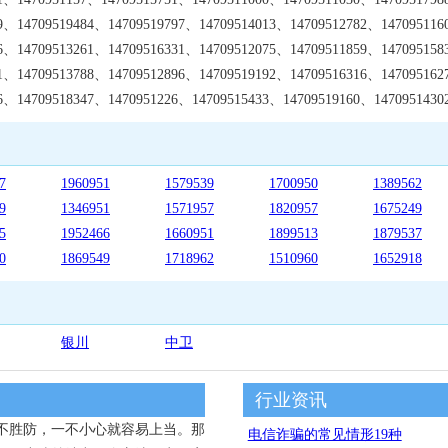
09、14709519484、14709519797、14709514013、14709512782、14709511
26、14709513261、14709516331、14709512075、14709511859、14709515
51、14709513788、14709512896、14709519192、14709516316、14709516
36、14709518347、1470951226、14709515433、14709519160、147095143
7
1960951
1579539
1700950
1389562
9
1346951
1571957
1820957
1675249
5
1952466
1660951
1899513
1879537
0
1869549
1718962
1510960
1652918
银川
中卫
行业资讯
不胜防，一不小心就容易上当。那
电信诈骗的常见情形19种