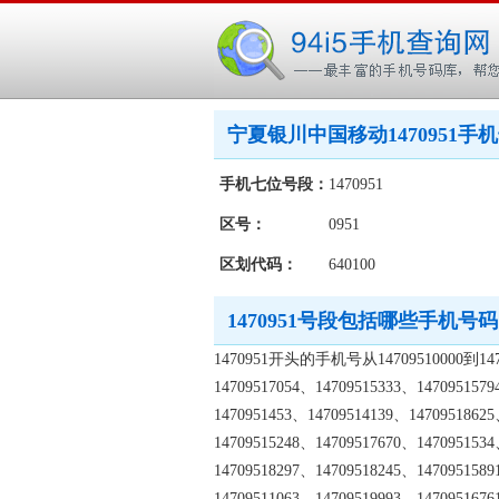
宁夏银川中国移动1470951手
手机七位号段：
1470951
区号：
0951
区划代码：
640100
1470951号段包括哪些手机号
1470951开头的手机号从14709510000到1470
14709517054、14709515333、147095157
1470951453、14709514139、1470951862
14709515248、14709517670、147095153
14709518297、14709518245、147095158
14709511063、14709519993、147095167