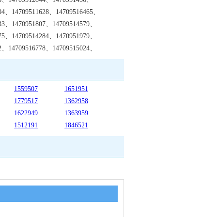
604、14709511628、14709516465、
833、1470951807、14709514579、
275、14709514284、1470951979、
02、14709516778、14709515024、
1559507
1651951
1779517
1362958
1622949
1363959
1512191
1846521